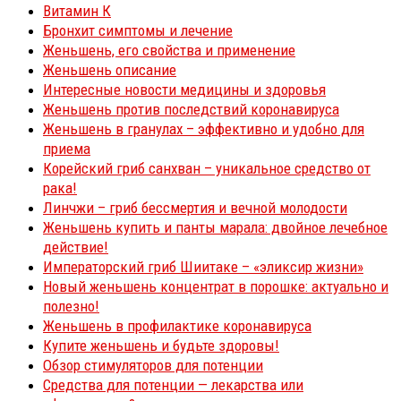
Витамин К
Бронхит симптомы и лечение
Женьшень, его свойства и применение
Женьшень описание
Интересные новости медицины и здоровья
Женьшень против последствий коронавируса
Женьшень в гранулах – эффективно и удобно для
приема
Корейский гриб санхван – уникальное средство от
рака!
Линчжи – гриб бессмертия и вечной молодости
Женьшень купить и панты марала: двойное лечебное
действие!
Императорский гриб Шиитаке – «эликсир жизни»
Новый женьшень концентрат в порошке: актуально и
полезно!
Женьшень в профилактике коронавируса
Купите женьшень и будьте здоровы!
Обзор стимуляторов для потенции
Средства для потенции — лекарства или