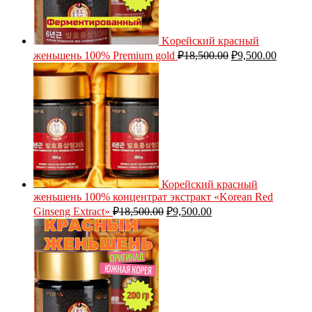
Kорейский красный
женьшень 100% Premium gold
₽
18,500.00
₽
9,500.00
Корейский красный
женьшень 100% концентрат экстракт «Korean Red
Ginseng Extract»
₽
18,500.00
₽
9,500.00