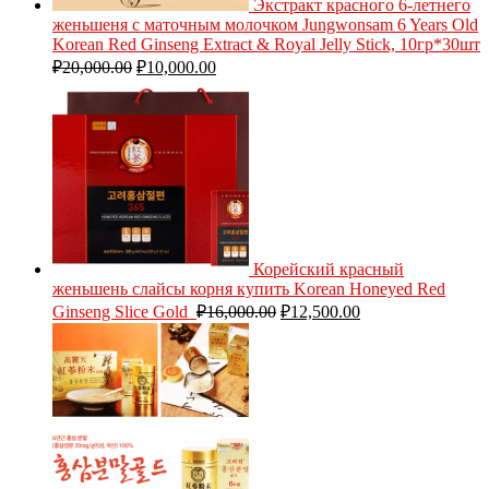
Экстракт красного 6-летнего
женьшеня с маточным молочком Jungwonsam 6 Years Old
Korean Red Ginseng Extract & Royal Jelly Stick, 10гр*30шт
₽
20,000.00
₽
10,000.00
Корейский красный
женьшень слайсы корня купить Korean Honeyed Red
Ginseng Slice Gold
₽
16,000.00
₽
12,500.00