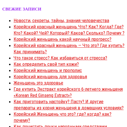
СВЕЖИЕ ЗАПИСИ
Новости, секреты, тайны, знания человечества
Корейский красный женьшень Что? Как? Когда? Где?
Кто? Какой? Чей? Который? Каков? Сколько? Почему ?
Корейский женьшень какой научный прогресс?
Корейский красный женьшень — Что это? Где купить?
Как принимать?
Что такое стресс? Как избавиться от стресса?
Как определить свой тип кожи?
Корейский женьшень и прополис
Корейский женьшень для здоровья
Женьшень это здоровье
Где купить Экстракт корейского 6-летнего женьшеня
«Korean Red Ginseng Extract»?
Как приготовить настойку? Пасту? И другие
препараты из корня женьшеня в домашних условиях?
Корейский Женьшень что это? где? когда? как?
почему?
Как почистить почки народными средствами