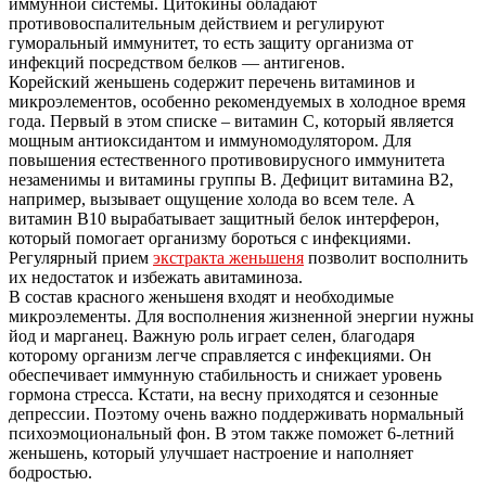
иммунной системы. Цитокины обладают
противовоспалительным действием и регулируют
гуморальный иммунитет, то есть защиту организма от
инфекций посредством белков — антигенов.
Корейский женьшень содержит перечень витаминов и
микроэлементов, особенно рекомендуемых в холодное время
года. Первый в этом списке – витамин С, который является
мощным антиоксидантом и иммуномодулятором. Для
повышения естественного противовирусного иммунитета
незаменимы и витамины группы В. Дефицит витамина В2,
например, вызывает ощущение холода во всем теле. А
витамин В10 вырабатывает защитный белок интерферон,
который помогает организму бороться с инфекциями.
Регулярный прием
экстракта женьшеня
позволит восполнить
их недостаток и избежать авитаминоза.
В состав красного женьшеня входят и необходимые
микроэлементы. Для восполнения жизненной энергии нужны
йод и марганец. Важную роль играет селен, благодаря
которому организм легче справляется с инфекциями. Он
обеспечивает иммунную стабильность и снижает уровень
гормона стресса. Кстати, на весну приходятся и сезонные
депрессии. Поэтому очень важно поддерживать нормальный
психоэмоциональный фон. В этом также поможет 6-летний
женьшень, который улучшает настроение и наполняет
бодростью.