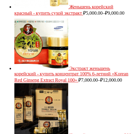
Женьшень корейский
красный - купить сухой экстракт
₽
5,000.00
–
₽
9,000.00
Экстракт женьшень
корейский - купить концентрат 100% 6-летний «Korean
Red Ginseng Extract Royal 100»
₽
7,000.00
–
₽
12,000.00