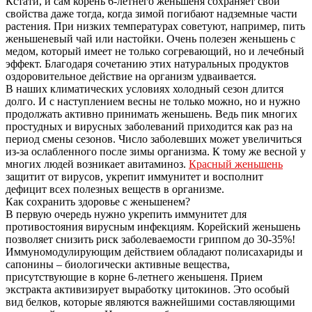
Кстати, и сам корень 6-летнего женьшеня сохраняет свои
свойства даже тогда, когда зимой погибают надземные части
растения. При низких температурах советуют, например, пить
женьшеневый чай или настойки. Очень полезен женьшень с
медом, который имеет не только согревающий, но и лечебный
эффект. Благодаря сочетанию этих натуральных продуктов
оздоровительное действие на организм удваивается.
В наших климатических условиях холодный сезон длится
долго. И с наступлением весны не только можно, но и нужно
продолжать активно принимать женьшень. Ведь пик многих
простудных и вирусных заболеваний приходится как раз на
период смены сезонов. Число заболевших может увеличиться
из-за ослабленного после зимы организма. К тому же весной у
многих людей возникает авитаминоз.
Красный женьшень
защитит от вирусов, укрепит иммунитет и восполнит
дефицит всех полезных веществ в организме.
Как сохранить здоровье с женьшенем?
В первую очередь нужно укрепить иммунитет для
противостояния вирусным инфекциям. Корейский женьшень
позволяет снизить риск заболеваемости гриппом до 30-35%!
Иммуномодулирующим действием обладают полисахариды и
сапонины – биологически активные вещества,
присутствующие в корне 6-летнего женьшеня. Прием
экстракта активизирует выработку цитокинов. Это особый
вид белков, которые являются важнейшими составляющими