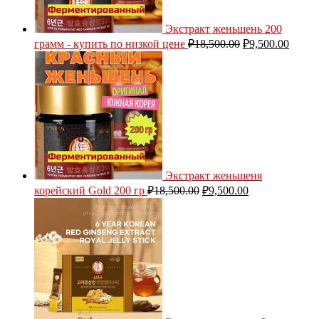
Экстракт женьшень 200
грамм - купить по низкой цене
₽
18,500.00
₽
9,500.00
Экстракт женьшеня
корейский Gold 200 гр
₽
18,500.00
₽
9,500.00