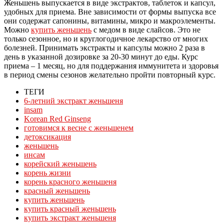
Женьшень выпускается в виде экстрактов, таблеток и капсул,
удобных для приема. Вне зависимости от формы выпуска все
они содержат сапонины, витамины, микро и макроэлементы.
Можно
купить женьшень
с медом в виде слайсов. Это не
только сезонное, но и круглогодичное лекарство от многих
болезней. Принимать экстракты и капсулы можно 2 раза в
день в указанной дозировке за 20-30 минут до еды. Курс
приема – 1 месяц, но для поддержания иммунитета и здоровья
в период смены сезонов желательно пройти повторный курс.
ТЕГИ
6-летний экстракт женьшеня
insam
Korean Red Ginseng
готовимся к весне с женьшенем
детоксикация
женьшень
инсам
корейский женьшень
корень жизни
корень красного женьшеня
красный женьшень
купить женьшень
купить красный женьшень
купить экстракт женьшеня