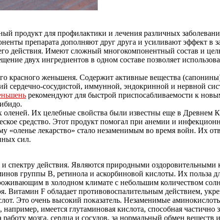
ый продукт для профилактики и лечения различных заболеваний
оненты препарата дополняют друг друга и усиливают эффект в 
го действия. Имеют сложный многокомпонентный состав и цел
щение двух ингредиентов в одном составе позволяет использов
го красного женьшеня. Содержит активные вещества (сапонины
ний сердечно-сосудистой, иммунной, эндокринной и нервной си
еньшень
рекомендуют для быстрой приспосабливаемости к новым
ибидо.
х оленей. Их целебные свойства были известны еще в Древнем 
еское средство. Этот продукт помогал при анемии и инфекционн
 «оленье лекарство» стало незаменимым во время войн. Их от
нных сил.
 и спектру действия. Являются природными оздоровительными 
минов группы В, ретинола и аскорбиновой кислоты. Их польза д
роживающим в холодном климате с небольшим количеством солне
я. Витамин F обладает противовоспалительным действием, укре
слот. Это очень высокий показатель. Незаменимые аминокислоты
а, например, имеется глутаминовая кислота, способная частичн
 работу мозга, сердца и сосудов, за нормальный обмен веществ 