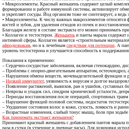
• Микроэлементы. Красный женьшень содержит целый комплекс
формировании и работе иммунной системы, активизирует обмен
и укрепляет сосуды. Йод организм тоже не синтезирует, а вед
• Макроэлементы. К числу важных макроэлементов относятся фо
костей и зубов, для удаления отходов из почек и восстановлен
Благодаря железу в составе экстракта его можно принимать пр
• Коллаген и тестостерон.
Женьшень
и панты марала содержат и
интимной сферы. Коллаген является «строительным материалом
афродизиакам
, но и к лечебным
средствам для потенции
. А па
уровень тестостерона и улучшается способность к поддержани
Показания к применению:
– Сердечно-сосудистые заболевания, включая стенокардию, дис
– Проблемы с опорно-двигательным аппаратом, остеохондроз, а
– Нарушения обмена веществ, мочевыделительной функции и 
–
Низкий иммунитет
, уязвимость к вирусам и долгое выздоров
– Появление растяжений, вывихов, ран и ушибов, суставных б
– Неврозы и упадок сил, синдром хронической усталости, депр
– Периоды восстановления после операций, спортивных травм 
– Нарушение функций половой системы, недостаток тестостер
– Ухудшение состояния волос и кожи, сухость, ломкость и ранн
– Возрастные изменения, слабый тонус мышц, боли при ходьбе 
Как принимать экстракт женьшеня?
Принимают красный женьшень с добавлением пантов марала по т
раза в сутки (в утренние и дневные часы). Для дозировки исп