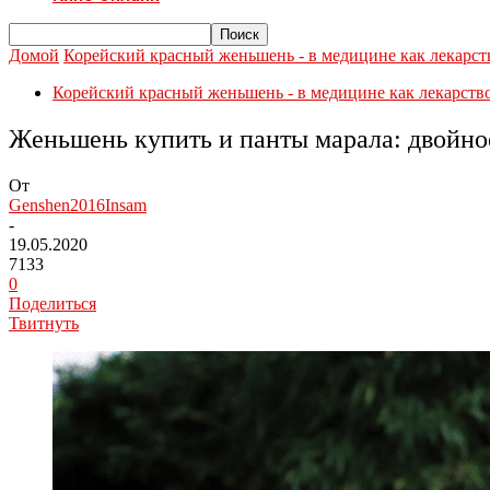
Домой
Корейский красный женьшень - в медицине как лекарст
Корейский красный женьшень - в медицине как лекарств
Женьшень купить и панты марала: двойное
От
Genshen2016Insam
-
19.05.2020
7133
0
Поделиться
Твитнуть