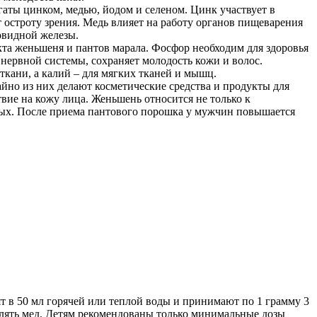
аты цинком, медью, йодом и селеном. Цинк участвует в
остроту зрения. Медь влияет на работу органов пищеварения
товидной железы.
кта женьшеня и пантов марала. Фосфор необходим для здоровья
 нервной системы, сохраняет молодость кожи и волос.
ткани, а калий – для мягких тканей и мышц.
айно из них делают косметические средства и продукты для
вие на кожу лица. Женьшень относится не только к
ных. После приема пантового порошка у мужчин повышается
т в 50 мл горячей или теплой воды и принимают по 1 грамму 3
авлять мед. Детям рекомендованы только минимальные дозы