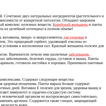
. Сочетание двух натуральных ингредиентов (растительного и
зависимости от конкретной патологии. Обладают широким
ый комплекс полезных веществ.
Корейский женьшень
и панты
ать их целебный потенциал в полном объеме!
), витамины, микро- и микроэлементы
для здоровья
и
стем. Это природный сорбент, удаляющий токсины из
 условиям и восполнения сил. Красный женьшень полезен для
Китае. Врачеватели лечили ими различные
заболевания
,
ых заболеваниях, болезнях сердца, суставов и мышц. Панты
варивали, готовили настойки и порошки. Принимали пантовые
комплексами. Содержат следующие вещества:
ля здоровья неоценима. Панты марала больше содержат
чных дней. Витамин Е полезен для зрения, здоровья мышц и
пляет иммунитет и сердечно-сосудистую систему.
 человеческий организм не воспроизводит самостоятельно,
о заменять аргинин. Содержится также глицин, защищающий
и молодость кожи.