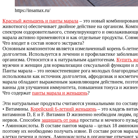
https://insamax.ru/
Красный женьшень и панты марала
– это новый комбинированн
животного) обеспечивает двойное действие на организм. Комп
спектром оздоровительного, стимулирующего и омолаживающе
марала активно применяются и как отдельные продукты. Совме
Что входит в состав нового экстракта?
Основным компонентом является измельченный корень 6-летне
долголетия. Используется в лечении и профилактике заболева
организма. Относится и к натуральным адаптогенам.
Купить ж
мужчин и женщин для нормализации сексуальной функции и л
Панты марала – это неокостеневшие рога молодых благородны
использовали как источник долголетия, афродизиак и косметич
марала обладают выраженным заживляющим действием, поэтому
ванны для улучшения иммунитета, повышения тонуса и жизне
Что содержат
панты марала и женьшень
?
Эти натуральные продукты считаются уникальными по составу
• Витамины.
Корейский 6-летний женьшень
– это кладезь вита
витаминов D, E и F. Витамин D жизненно необходим людям, п
нервов. Способен
защищать от рака
простаты и мочевого пузыр
• Аминокислоты. В составе пантов марала – целых 18 аминоки
поэтому их необходимо получать извне. В составе рогов марал
клетки печени и почек. Аминокислоты в организме отвечают за