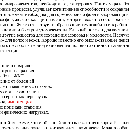
 микроэлементов, необходимых для здоровья. Панты марала бог
ные процессы, улучшает когнитивные способности и сохраняет 
ь этот элемент необходим для гормонального фона и здоровья щи
сфор, железо, кальций и калий, которые входят в состав экстра
ия мышц. Железо участвует в образовании гемоглобина и в работе
и анемии и быстрой утомляемости. Кальций полезен для костной 
 другие вещества для сохранения здоровья и молодости. Неслуч
» для волос и кожи. Хорошо известно его омолаживающее дейст
нты отрастают в период наибольшей половой активности живот
ю эрекции.
тонию и варикоз.
ртрит, невралгия.
работы ЖКТ.
ление от болезней.
олей и мышечных спазмов.
ессивные состояния.
и серьезных перегрузок.
она,
импотенция
.
ие признаки старения.
и физических нагрузках.
ой же схеме, что и обычный экстракт 6-летнего корня. Разводя
ользуется мерная ложечка, которая идет в комплекте. Можно доб