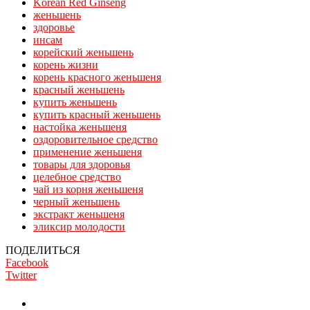
Korean Red Ginseng
женьшень
здоровье
инсам
корейский женьшень
корень жизни
корень красного женьшеня
красный женьшень
купить женьшень
купить красный женьшень
настойка женьшеня
оздоровительное средство
применение женьшеня
товары для здоровья
целебное средство
чай из корня женьшеня
черный женьшень
экстракт женьшеня
эликсир молодости
ПОДЕЛИТЬСЯ
Facebook
Twitter