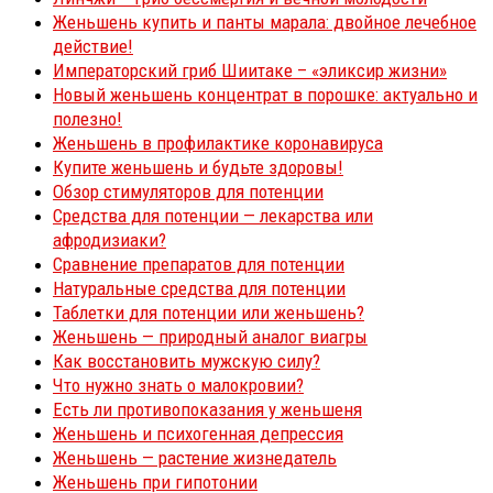
Женьшень купить и панты марала: двойное лечебное
действие!
Императорский гриб Шиитаке – «эликсир жизни»
Новый женьшень концентрат в порошке: актуально и
полезно!
Женьшень в профилактике коронавируса
Купите женьшень и будьте здоровы!
Обзор стимуляторов для потенции
Средства для потенции — лекарства или
афродизиаки?
Сравнение препаратов для потенции
Натуральные средства для потенции
Таблетки для потенции или женьшень?
Женьшень — природный аналог виагры
Как восстановить мужскую силу?
Что нужно знать о малокровии?
Есть ли противопоказания у женьшеня
Женьшень и психогенная депрессия
Женьшень — растение жизнедатель
Женьшень при гипотонии