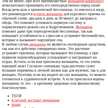
Тем не менее, при всех преимуществах
женьшеня корейского
нежелательно принимать его непосредственно перед сном!
Когда речь шла о хронической бессоннице, то имелось в виду,
что рекомендуется
купить женьшень
для курсового приема по
обычной схеме: два раза в день за 30 минут до завтрака и
обеда. Это поможет успокоить нервную систему и
нормализовать режим сна и бодрствования.
Женьшень
поможет даже при периодической бессоннице, так как
повышает устойчивость к стрессам и устраняет беспокойство,
которые и вызывают нарушение сна.
В любом случае
женьшень
не является снотворным средством,
так как его действие совершенно иное. Это растение
устраняет причины, которые вызывают бессонницу, а при
нервном перевозбуждении успокаивает и настраивает на
отдых. Кстати, если вам приснился женьшень, то это очень
хороший знак! Согласно сонникам, чудо-растение сулит
большие перемены в личной жизни как для мужчин, так и для
женщин. Поэтому если вы видите во сне женьшень, то можете
готовиться к судьбоносной встрече. А если приснился корень
женьшеня, то это – к крепкому здоровью или финансовому
благополучию.
ТЕГИ
6-летний экстракт женьшеня
insam