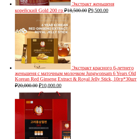
Экстракт женьшеня
корейский Gold 200 гр
₽
18,500.00
₽
9,500.00
Экстракт красного 6-летнего
женьшеня с маточным молочком Jungwonsam 6 Years Old
Korean Red Ginseng Extract & Royal Jelly Stick, 10гр*30шт
₽
20,000.00
₽
10,000.00