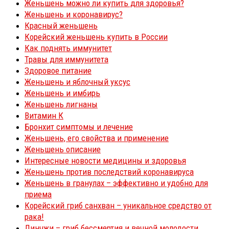
Женьшень можно ли купить для здоровья?
Женьшень и коронавирус?
Красный женьшень
Корейский женьшень купить в России
Как поднять иммунитет
Травы для иммунитета
Здоровое питание
Женьшень и яблочный уксус
Женьшень и имбирь
Женьшень лигнаны
Витамин К
Бронхит симптомы и лечение
Женьшень, его свойства и применение
Женьшень описание
Интересные новости медицины и здоровья
Женьшень против последствий коронавируса
Женьшень в гранулах – эффективно и удобно для
приема
Корейский гриб санхван – уникальное средство от
рака!
Линчжи – гриб бессмертия и вечной молодости