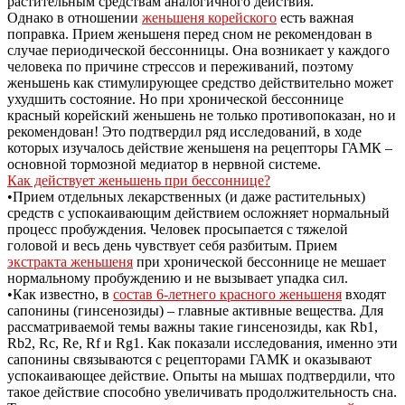
растительным средствам аналогичного действия.
Однако в отношении
женьшеня корейского
есть важная
поправка. Прием женьшеня перед сном не рекомендован в
случае периодической бессонницы. Она возникает у каждого
человека по причине стрессов и переживаний, поэтому
женьшень как стимулирующее средство действительно может
ухудшить состояние. Но при хронической бессоннице
красный корейский женьшень не только противопоказан, но и
рекомендован! Это подтвердил ряд исследований, в ходе
которых изучалось действие женьшеня на рецепторы ГАМК –
основной тормозной медиатор в нервной системе.
Как действует женьшень при бессоннице?
•Прием отдельных лекарственных (и даже растительных)
средств с успокаивающим действием осложняет нормальный
процесс пробуждения. Человек просыпается с тяжелой
головой и весь день чувствует себя разбитым. Прием
экстракта женьшеня
при хронической бессоннице не мешает
нормальному пробуждению и не вызывает упадка сил.
•Как известно, в
состав 6-летнего красного женьшеня
входят
сапонины (гинсенозиды) – главные активные вещества. Для
рассматриваемой темы важны такие гинсенозиды, как Rb1,
Rb2, Rc, Re, Rf и Rg1. Как показали исследования, именно эти
сапонины связываются с рецепторами ГАМК и оказывают
успокаивающее действие. Опыты на мышах подтвердили, что
такое действие способно увеличивать продолжительность сна.