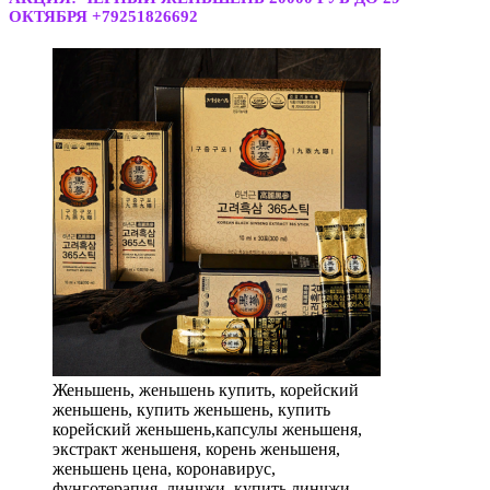
ОКТЯБРЯ +79251826692
Женьшень, женьшень купить, корейский
женьшень, купить женьшень, купить
корейский женьшень,капсулы женьшеня,
экстракт женьшеня, корень женьшеня,
женьшень цена, коронавирус,
фунготерапия, линчжи, купить линчжи,