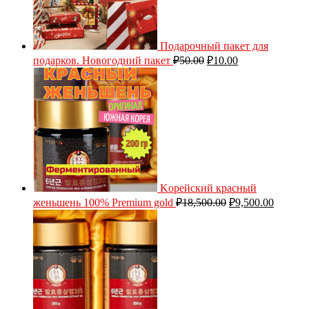
Подарочный пакет для
подарков. Новогодний пакет
₽
50.00
₽
10.00
Kорейский красный
женьшень 100% Premium gold
₽
18,500.00
₽
9,500.00