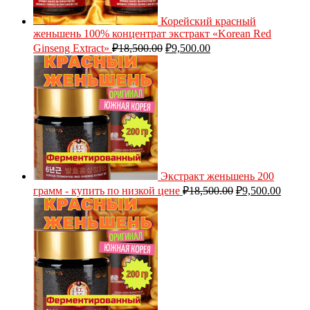
Корейский красный
женьшень 100% концентрат экстракт «Korean Red
Ginseng Extract»
₽
18,500.00
₽
9,500.00
Экстракт женьшень 200
грамм - купить по низкой цене
₽
18,500.00
₽
9,500.00