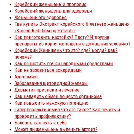
Корейский женьшень и прополис
Корейский женьшень для здоровья
Женьшень это здоровье
Где купить Экстракт корейского 6-летнего женьшеня
«Korean Red Ginseng Extract»?
Как приготовить настойку? Пасту? И другие
препараты из корня женьшеня в домашних условиях?
Корейский Женьшень что это? где? когда? как?
почему?
Как почистить почки народными средствами
Как не заразиться аскаридами
Аденомиоз
Заболевания щитовидной железы
Дерматит признаки и лечение
Как наладить обмен веществ организма
Как повысить мужскую потенцию
Гиперпролактинемия что это такое? Как лечить и
проводить профилактику?
Болезнь как путь к себе
Может ли женьшень вылечить артрит?