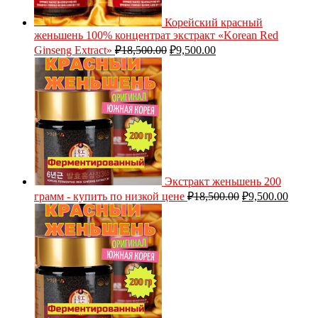
Корейский красный
женьшень 100% концентрат экстракт «Korean Red
Ginseng Extract»
₽
18,500.00
₽
9,500.00
Экстракт женьшень 200
грамм - купить по низкой цене
₽
18,500.00
₽
9,500.00