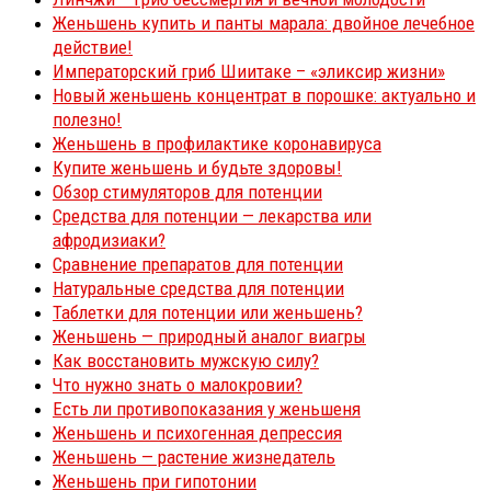
Женьшень купить и панты марала: двойное лечебное
действие!
Императорский гриб Шиитаке – «эликсир жизни»
Новый женьшень концентрат в порошке: актуально и
полезно!
Женьшень в профилактике коронавируса
Купите женьшень и будьте здоровы!
Обзор стимуляторов для потенции
Средства для потенции — лекарства или
афродизиаки?
Сравнение препаратов для потенции
Натуральные средства для потенции
Таблетки для потенции или женьшень?
Женьшень — природный аналог виагры
Как восстановить мужскую силу?
Что нужно знать о малокровии?
Есть ли противопоказания у женьшеня
Женьшень и психогенная депрессия
Женьшень — растение жизнедатель
Женьшень при гипотонии