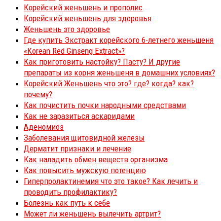
Корейский женьшень и прополис
Корейский женьшень для здоровья
Женьшень это здоровье
Где купить Экстракт корейского 6-летнего женьшеня
«Korean Red Ginseng Extract»?
Как приготовить настойку? Пасту? И другие
препараты из корня женьшеня в домашних условиях?
Корейский Женьшень что это? где? когда? как?
почему?
Как почистить почки народными средствами
Как не заразиться аскаридами
Аденомиоз
Заболевания щитовидной железы
Дерматит признаки и лечение
Как наладить обмен веществ организма
Как повысить мужскую потенцию
Гиперпролактинемия что это такое? Как лечить и
проводить профилактику?
Болезнь как путь к себе
Может ли женьшень вылечить артрит?