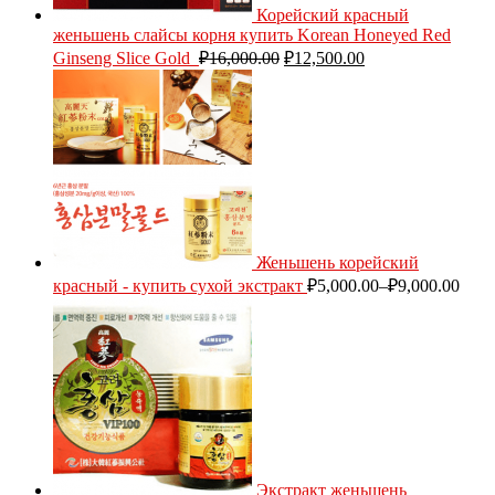
Корейский красный
женьшень слайсы корня купить Korean Honeyed Red
Ginseng Slice Gold
₽
16,000.00
₽
12,500.00
Женьшень корейский
красный - купить сухой экстракт
₽
5,000.00
–
₽
9,000.00
Экстракт женьшень