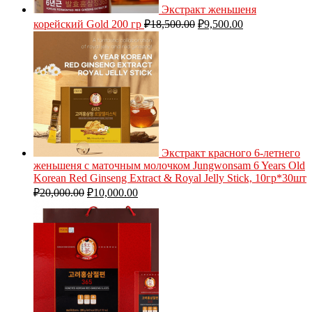
Экстракт женьшеня
корейский Gold 200 гр
₽
18,500.00
₽
9,500.00
Экстракт красного 6-летнего
женьшеня с маточным молочком Jungwonsam 6 Years Old
Korean Red Ginseng Extract & Royal Jelly Stick, 10гр*30шт
₽
20,000.00
₽
10,000.00