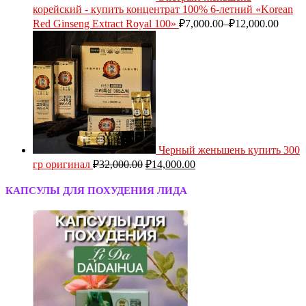
корейский - купить концентрат 100% 6-летний «Korean
Red Ginseng Extract Royal 100»
₽
7,000.00
–
₽
12,000.00
Черный женьшень купить 300
гр оригинал
₽
32,000.00
₽
14,000.00
КАПСУЛЫ ДЛЯ ПОХУДЕНИЯ ЛИДА