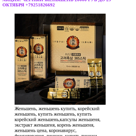
ОКТЯБРЯ +79251826692
Женьшень, женьшень купить, корейский
женьшень, купить женьшень, купить
корейский женьшень,капсулы женьшеня,
экстракт женьшеня, корень женьшеня,
женьшень цена, коронавирус,
фунготерапия, линчжи, купить линчжи,