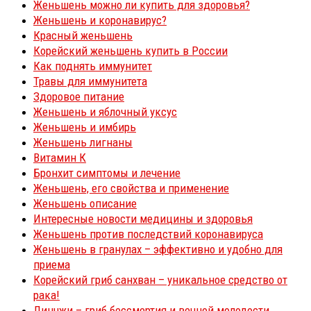
Женьшень можно ли купить для здоровья?
Женьшень и коронавирус?
Красный женьшень
Корейский женьшень купить в России
Как поднять иммунитет
Травы для иммунитета
Здоровое питание
Женьшень и яблочный уксус
Женьшень и имбирь
Женьшень лигнаны
Витамин К
Бронхит симптомы и лечение
Женьшень, его свойства и применение
Женьшень описание
Интересные новости медицины и здоровья
Женьшень против последствий коронавируса
Женьшень в гранулах – эффективно и удобно для
приема
Корейский гриб санхван – уникальное средство от
рака!
Линчжи – гриб бессмертия и вечной молодости