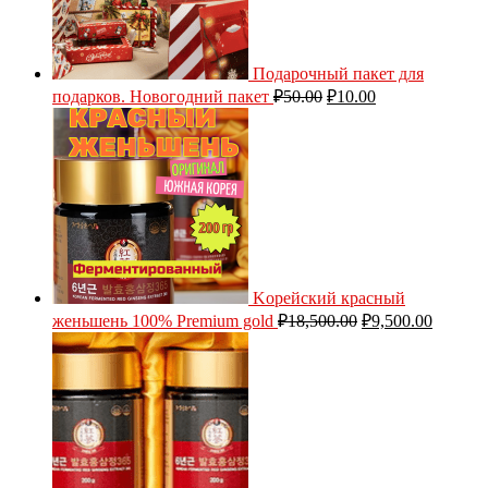
Подарочный пакет для
подарков. Новогодний пакет
₽
50.00
₽
10.00
Kорейский красный
женьшень 100% Premium gold
₽
18,500.00
₽
9,500.00