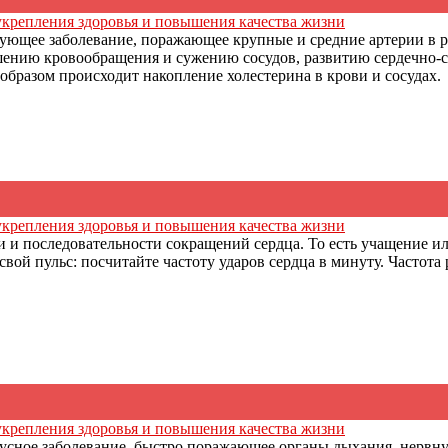
укрепления здоровья и повышения качества жизни
рующее заболевание, поражающее крупные и средние артерии в 
ушению кровообращения и сужению сосудов, развитию сердечно-с
бразом происходит накопление холестерина в крови и сосудах. А
укрепления здоровья и повышения качества жизни
и и последовательности сокращений сердца. То есть учащение ил
свой пульс: посчитайте частоту ударов сердца в минуту. Частот
укрепления здоровья и повышения качества жизни
русное заболевание, быстро поражающее органы дыхания, нервн