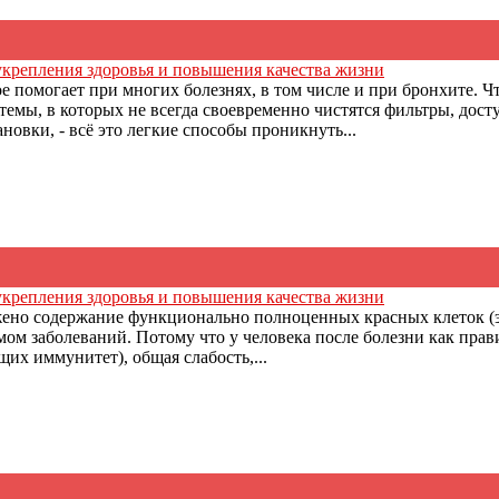
укрепления здоровья и повышения качества жизни
е помогает при многих болезнях, в том числе и при бронхите. 
емы, в которых не всегда своевременно чистятся фильтры, дост
овки, - всё это легкие способы проникнуть...
укрепления здоровья и повышения качества жизни
ижено содержание функционально полноценных красных клеток (
мом заболеваний. Потому что у человека после болезни как пра
их иммунитет), общая слабость,...