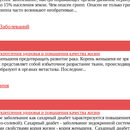
о 15% населения земли. Чем опасен грипп Опасен не только грип
риппа часто возникают необратимые...
Заболеваний
укрепления здоровья и повышения качества жизни
еньшеня предотвращать развитие рака. Корень женьшеня не зря
ак представляет собой избыточное разрастание ткани, происходя
бразуют в органах метастазы. Последние...
шеня
укрепления здоровья и повышения качества жизни
е заболевание как сахарный диабет характеризуется повышением
о-солевой). Сахарный диабет - заболевание эндокринной систем
и свойствами корня жизни - корня женьшеня. Сахарный диабет: 