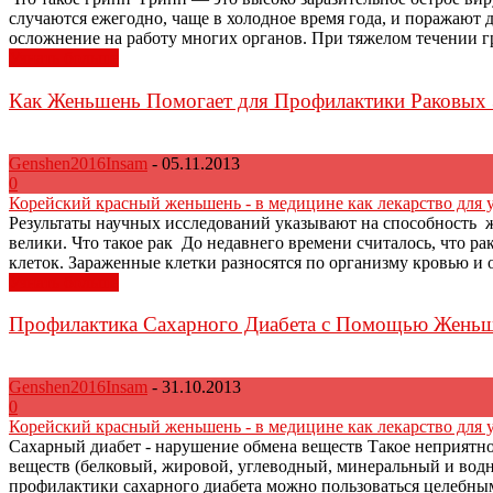
случаются ежегодно, чаще в холодное время года, и поражают д
осложнение на работу многих органов. При тяжелом течении г
Узнать больше
Как Женьшень Помогает для Профилактики Раковых 
Genshen2016Insam
-
05.11.2013
0
Корейский красный женьшень - в медицине как лекарство для 
Результаты научных исследований указывают на способность ж
велики. Что такое рак До недавнего времени считалось, что р
клеток. Зараженные клетки разносятся по организму кровью и о
Узнать больше
Профилактика Сахарного Диабета с Помощью Жень
Genshen2016Insam
-
31.10.2013
0
Корейский красный женьшень - в медицине как лекарство для 
Сахарный диабет - нарушение обмена веществ Такое неприятно
веществ (белковый, жировой, углеводный, минеральный и водн
профилактики сахарного диабета можно пользоваться целебным