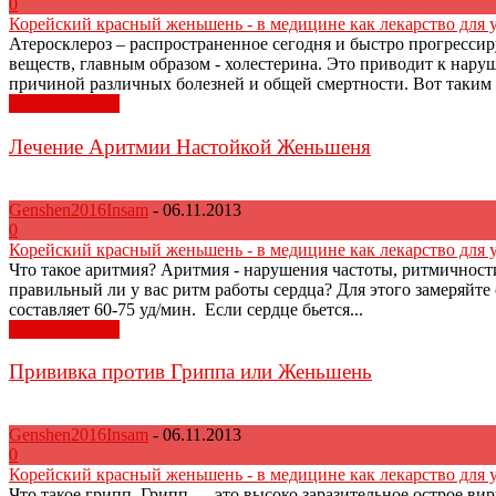
0
Корейский красный женьшень - в медицине как лекарство для 
Атеросклероз – распространенное сегодня и быстро прогресси
веществ, главным образом - холестерина. Это приводит к нар
причиной различных болезней и общей смертности. Вот таким о
Узнать больше
Лечение Аритмии Настойкой Женьшеня
Genshen2016Insam
-
06.11.2013
0
Корейский красный женьшень - в медицине как лекарство для 
Что такое аритмия? Аритмия - нарушения частоты, ритмичност
правильный ли у вас ритм работы сердца? Для этого замеряйте 
составляет 60-75 уд/мин. Если сердце бьется...
Узнать больше
Прививка против Гриппа или Женьшень
Genshen2016Insam
-
06.11.2013
0
Корейский красный женьшень - в медицине как лекарство для 
Что такое грипп Грипп — это высоко заразительное острое ви