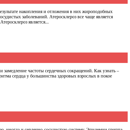
результате накопления и отложения в них жироподобных
осудистых заболеваний. Атеросклероз все чаще является
теросклероз является...
и замедление частоты сердечных сокращений. Как узнать –
а ритма сердца у большинства здоровых взрослых в покое
ую, иногда и сердечно-сосудистую систему. Эпидемии гриппа