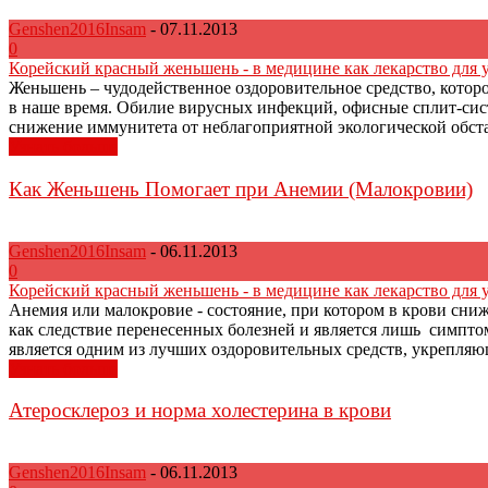
Genshen2016Insam
-
07.11.2013
0
Корейский красный женьшень - в медицине как лекарство для 
Женьшень – чудодейственное оздоровительное средство, которо
в наше время. Обилие вирусных инфекций, офисные сплит-сист
снижение иммунитета от неблагоприятной экологической обстан
Узнать больше
Как Женьшень Помогает при Анемии (Малокровии)
Genshen2016Insam
-
06.11.2013
0
Корейский красный женьшень - в медицине как лекарство для 
Анемия или малокровие - состояние, при котором в крови сн
как следствие перенесенных болезней и является лишь симпто
является одним из лучших оздоровительных средств, укрепляющ
Узнать больше
Атеросклероз и норма холестерина в крови
Genshen2016Insam
-
06.11.2013