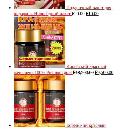
Подарочный пакет для
подарков. Новогодний пакет
₽
50.00
₽
10.00
Kорейский красный
женьшень 100% Premium gold
₽
18,500.00
₽
9,500.00
Корейский красный