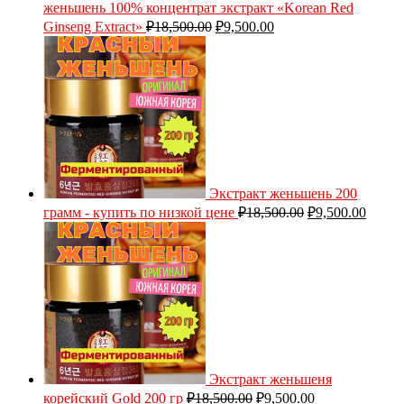
женьшень 100% концентрат экстракт «Korean Red
Ginseng Extract»
₽
18,500.00
₽
9,500.00
Экстракт женьшень 200
грамм - купить по низкой цене
₽
18,500.00
₽
9,500.00
Экстракт женьшеня
корейский Gold 200 гр
₽
18,500.00
₽
9,500.00