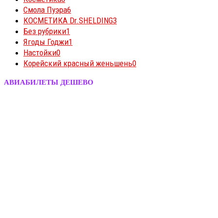
Смола Пуэра
6
КОСМЕТИКА Dr.SHELDING
3
Без рубрики
1
Ягоды Годжи
1
Настойки
0
Корейский красный женьшень
0
АВИАБИЛЕТЫ ДЕШЕВО