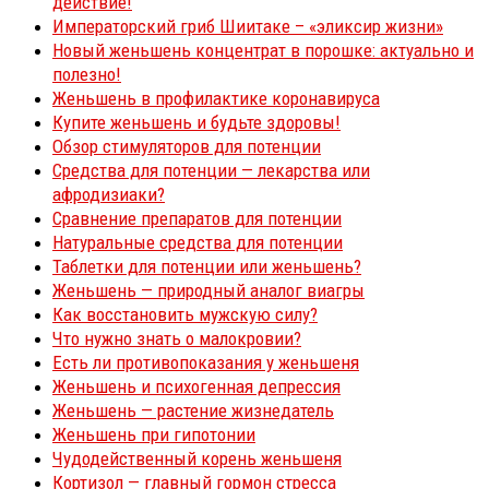
действие!
Императорский гриб Шиитаке – «эликсир жизни»
Новый женьшень концентрат в порошке: актуально и
полезно!
Женьшень в профилактике коронавируса
Купите женьшень и будьте здоровы!
Обзор стимуляторов для потенции
Средства для потенции — лекарства или
афродизиаки?
Сравнение препаратов для потенции
Натуральные средства для потенции
Таблетки для потенции или женьшень?
Женьшень — природный аналог виагры
Как восстановить мужскую силу?
Что нужно знать о малокровии?
Есть ли противопоказания у женьшеня
Женьшень и психогенная депрессия
Женьшень — растение жизнедатель
Женьшень при гипотонии
Чудодейственный корень женьшеня
Кортизол — главный гормон стресса