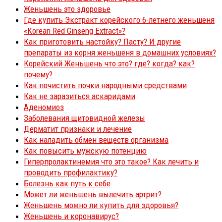
Женьшень это здоровье
Где купить Экстракт корейского 6-летнего женьшеня
«Korean Red Ginseng Extract»?
Как приготовить настойку? Пасту? И другие
препараты из корня женьшеня в домашних условиях?
Корейский Женьшень что это? где? когда? как?
почему?
Как почистить почки народными средствами
Как не заразиться аскаридами
Аденомиоз
Заболевания щитовидной железы
Дерматит признаки и лечение
Как наладить обмен веществ организма
Как повысить мужскую потенцию
Гиперпролактинемия что это такое? Как лечить и
проводить профилактику?
Болезнь как путь к себе
Может ли женьшень вылечить артрит?
Женьшень можно ли купить для здоровья?
Женьшень и коронавирус?