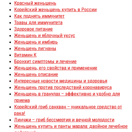
Красный женьшень
Корейский женьшень купить в России
Как поднять иммунитет
Травы для иммунитета
Здоровое питание
Женьшень и яблочный уксус
Женьшень и имбирь
Женьшень лигнаны
Витамин К
Бронхит симптомы и лечение
Женьшень, его свойства и применение
Женьшень описание
Интересные новости медицины и здоровья
Женьшень против последствий коронавируса
Женьшень в гранулах – эффективно и удобно для
приема
Корейский гриб санхван – уникальное средство от
рака!
Линчжи – гриб бессмертия и вечной молодости
Женьшень купить и панты марала: двойное лечебное