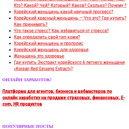
Кто? Какой? Чей? Который? Каков? Сколько? Почему ?
Корейский женьшень какой научный прогресс?
Корейский красный женьшень — Что это? Где купить?
Как принимать?
Что такое стресс? Как избавиться от стресса?
Как определить свой тип кожи?
Корейский женьшень и прополис
Корейский женьшень для здоровья
Женьшень это здоровье
Где купить Экстракт корейского 6-летнего женьшеня
«Korean Red Ginseng Extract»?
ОНЛАЙН ЗАРАБОТОК!
Платформа для агентов, бизнеса и вебмастеров
по
онлайн заработку на продаже
страховых, финансовых, E-
com, HR продуктов
ПОПУЛЯРНЫЕ ПОСТЫ