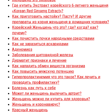
Где купить Экстракт корейского 6-летнего женьшеня
«Korean Red Ginseng Extract»?
Как приготовить настойку? Пасту? И другие
препараты из корня женьшеня в домашних условиях?
Корейский Женьшень что это? где? когда? как?
почему?
Как почистить почки народными средствами
Как не заразиться аскаридами
Аденомиоз
Заболевания щитовидной железы
Дерматит признаки и лечение
Как наладить обмен веществ организма
Как повысить мужскую потенцию
Гиперпролактинемия что это такое? Как лечить и
проводить профилактику?
Болезнь как путь к себе
Может ли женьшень вылечить артрит?
Женьшень можно ли купить для здоровья?
Женьшень и коронавирус?
Красный женьшень