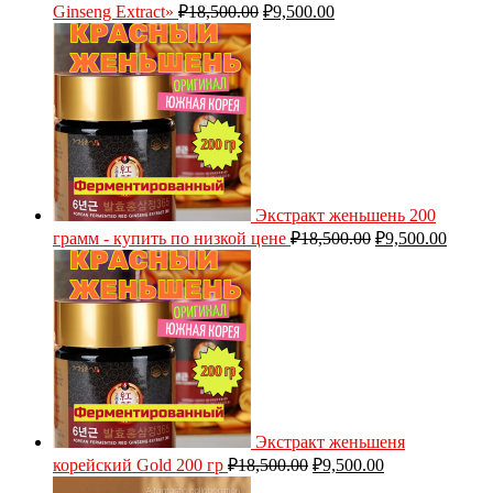
Ginseng Extract»
₽
18,500.00
₽
9,500.00
Экстракт женьшень 200
грамм - купить по низкой цене
₽
18,500.00
₽
9,500.00
Экстракт женьшеня
корейский Gold 200 гр
₽
18,500.00
₽
9,500.00