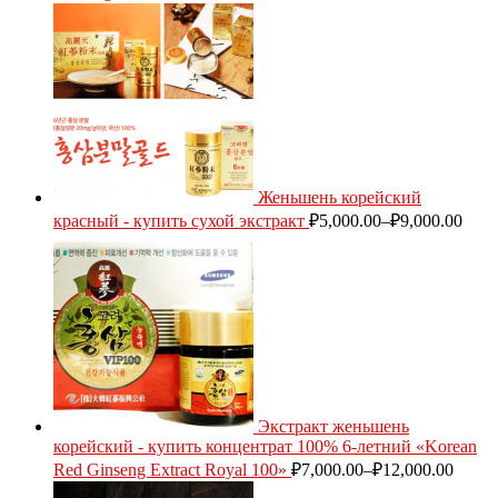
Женьшень корейский
красный - купить сухой экстракт
₽
5,000.00
–
₽
9,000.00
Экстракт женьшень
корейский - купить концентрат 100% 6-летний «Korean
Red Ginseng Extract Royal 100»
₽
7,000.00
–
₽
12,000.00