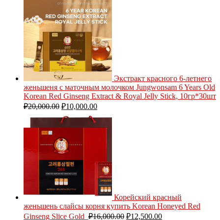
Экстракт красного 6-летнего
женьшеня с маточным молочком Jungwonsam 6 Years Old
Korean Red Ginseng Extract & Royal Jelly Stick, 10гр*30шт
₽
20,000.00
₽
10,000.00
Корейский красный
женьшень слайсы корня купить Korean Honeyed Red
Ginseng Slice Gold
₽
16,000.00
₽
12,500.00