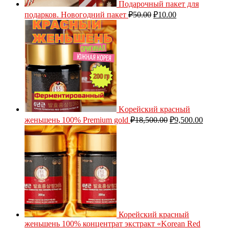
Подарочный пакет для
подарков. Новогодний пакет
₽
50.00
₽
10.00
Kорейский красный
женьшень 100% Premium gold
₽
18,500.00
₽
9,500.00
Корейский красный
женьшень 100% концентрат экстракт «Korean Red