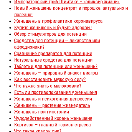
Императорский гриб Шиитаке – «эликсир жизни»
Новый женьшень концентрат в порошке: актуально и
полезно!
Женьшень в профилактике коронавируса
Купите женьшень и будьте здоровы!
Обзор стимуляторов для потенции
Средства для потенции — лекарства или
афродизиаки?
Сравнение препаратов для потенции
Натуральные средства для потенции
Таблетки для потенции или женьшень?
Женьшень — природный аналог виагры
Как восстановить мужскую силу?
Что нужно знать о малокровии?
Есть ли противопоказания у женьшеня
Женьшень и психогенная депрессия
Женьшень — растение жизнедатель
Женьшень при гипотонии
Чудодейственный корень женьшеня
Кортизол — главный гормон стресса
Что такое упадок сил?