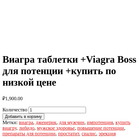
Виагра таблетки +Viagra Boss
для потенции +купить по
низкой цене
₽
1,900.00
Количество
Добавить в корзину
Метки:
виагра
,
дженерик
,
для мужчин
,
импотенция
,
купить
виагру
,
либидо
,
мужское здоровье
,
повышение потенции
,
препараты для потенции
,
простатит
,
сиалис
,
эрекция