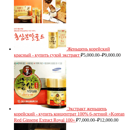
Женьшень корейский
красный - купить сухой экстракт
₽
5,000.00
–
₽
9,000.00
Экстракт женьшень
корейский - купить концентрат 100% 6-летний «Korean
Red Ginseng Extract Royal 100»
₽
7,000.00
–
₽
12,000.00