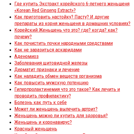
Где купить Экстракт корейского 6-летнего женьшеня
«Korean Red Ginseng Extract»?
Как приготовить настойку? Пасту? И другие
препараты из корня женьшеня в домашних условиях?
Корейский Женьшень что это? где? когда? как?
почему?
Как почистить почки народными средствами
Как не заразиться аскаридами
Аденомиоз
Заболевания щитовидной железы
Дерматит признаки и лечение
Как наладить обмен веществ организма
Как повысить мужскую потенцию
Гиперпролактинемия что это такое? Как лечить и
проводить профилактику?
Болезнь как путь к себе
Может ли женьшень вылечить артрит?
Женьшень можно ли купить для здоровья?
Женьшень и коронавирус?
Красный женьшень