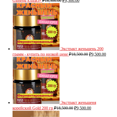
Ginseng Extract»
₽
18,500.00
₽
9,500.00
Экстракт женьшень 200
грамм - купить по низкой цене
₽
18,500.00
₽
9,500.00
Экстракт женьшеня
корейский Gold 200 гр
₽
18,500.00
₽
9,500.00