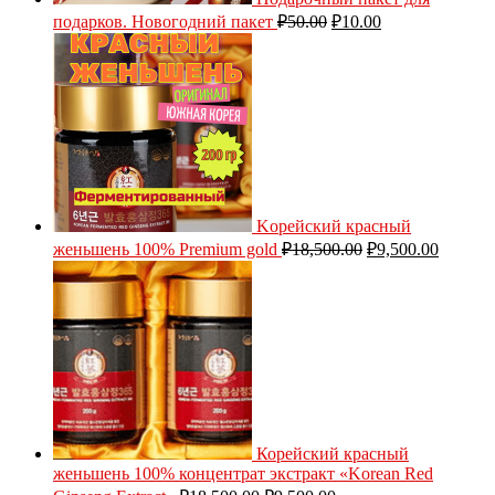
подарков. Новогодний пакет
₽
50.00
₽
10.00
Kорейский красный
женьшень 100% Premium gold
₽
18,500.00
₽
9,500.00
Корейский красный
женьшень 100% концентрат экстракт «Korean Red