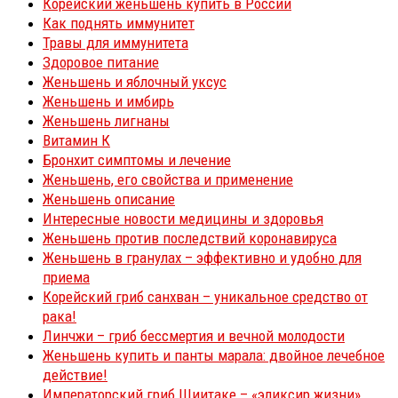
Корейский женьшень купить в России
Как поднять иммунитет
Травы для иммунитета
Здоровое питание
Женьшень и яблочный уксус
Женьшень и имбирь
Женьшень лигнаны
Витамин К
Бронхит симптомы и лечение
Женьшень, его свойства и применение
Женьшень описание
Интересные новости медицины и здоровья
Женьшень против последствий коронавируса
Женьшень в гранулах – эффективно и удобно для
приема
Корейский гриб санхван – уникальное средство от
рака!
Линчжи – гриб бессмертия и вечной молодости
Женьшень купить и панты марала: двойное лечебное
действие!
Императорский гриб Шиитаке – «эликсир жизни»