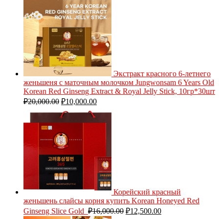
Экстракт красного 6-летнего
женьшеня с маточным молочком Jungwonsam 6 Years Old
Korean Red Ginseng Extract & Royal Jelly Stick, 10гр*30шт
₽
20,000.00
₽
10,000.00
Корейский красный
женьшень слайсы корня купить Korean Honeyed Red
Ginseng Slice Gold
₽
16,000.00
₽
12,500.00