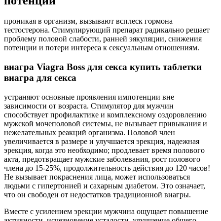
потенции
проникая в организм, вызывают всплеск гормона
тестостерона. Стимулирующий препарат радикально решает
проблему половой слабости, ранней эякуляции, снижения
потенции и потери интереса к сексуальным отношениям.
виагра Viagra Boss для секса купить таблетки
виагра для секса
устраняют основные проявления импотенции вне
зависимости от возраста. Стимулятор для мужчин
способствует профилактике и комплексному оздоровлению
мужской мочеполовой системы, не вызывает привыкания и
нежелательных реакций организма. Половой член
увеличивается в размере и улучшается эрекция, надежная
эрекция, когда это необходимо; продлевает время полового
акта, предотвращает мужские заболевания, рост полового
члена до 15-25%, продолжительность действия до 120 часов!
Не вызывает покраснения лица, может использоваться
людьми с гипертонией и сахарным диабетом. Это означает,
что он свободен от недостатков традиционной виагры.
Вместе с усилением эрекции мужчина ощущает повышение
активности, исчезновение усталости, улучшение общего