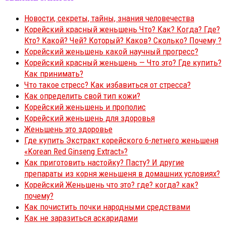
Новости, секреты, тайны, знания человечества
Корейский красный женьшень Что? Как? Когда? Где?
Кто? Какой? Чей? Который? Каков? Сколько? Почему ?
Корейский женьшень какой научный прогресс?
Корейский красный женьшень — Что это? Где купить?
Как принимать?
Что такое стресс? Как избавиться от стресса?
Как определить свой тип кожи?
Корейский женьшень и прополис
Корейский женьшень для здоровья
Женьшень это здоровье
Где купить Экстракт корейского 6-летнего женьшеня
«Korean Red Ginseng Extract»?
Как приготовить настойку? Пасту? И другие
препараты из корня женьшеня в домашних условиях?
Корейский Женьшень что это? где? когда? как?
почему?
Как почистить почки народными средствами
Как не заразиться аскаридами