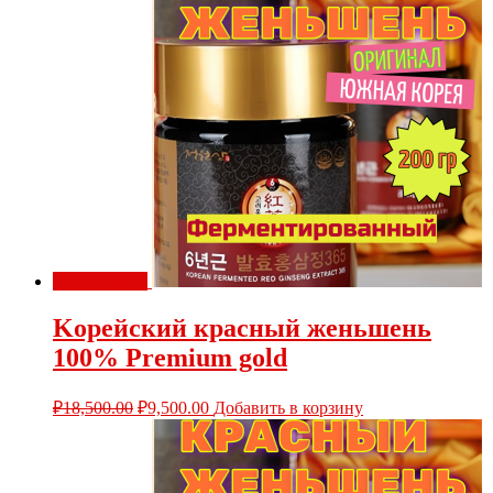
Распродажа!
Kорейский красный женьшень
100% Premium gold
₽
18,500.00
₽
9,500.00
Добавить в корзину