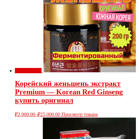
Распродажа!
Корейский женьшень экстракт
Premium — Korean Red Ginseng
купить оригинал
₽
2,000.00
–
₽
25,000.00
Просмотр товара