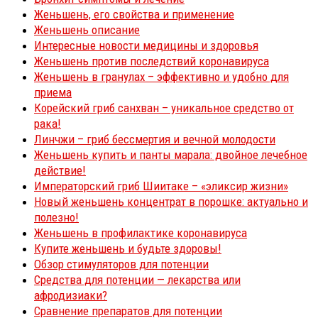
Женьшень, его свойства и применение
Женьшень описание
Интересные новости медицины и здоровья
Женьшень против последствий коронавируса
Женьшень в гранулах – эффективно и удобно для
приема
Корейский гриб санхван – уникальное средство от
рака!
Линчжи – гриб бессмертия и вечной молодости
Женьшень купить и панты марала: двойное лечебное
действие!
Императорский гриб Шиитаке – «эликсир жизни»
Новый женьшень концентрат в порошке: актуально и
полезно!
Женьшень в профилактике коронавируса
Купите женьшень и будьте здоровы!
Обзор стимуляторов для потенции
Средства для потенции — лекарства или
афродизиаки?
Сравнение препаратов для потенции