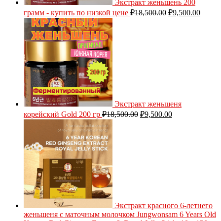
Экстракт женьшень 200
грамм - купить по низкой цене
₽
18,500.00
₽
9,500.00
Экстракт женьшеня
корейский Gold 200 гр
₽
18,500.00
₽
9,500.00
Экстракт красного 6-летнего
женьшеня с маточным молочком Jungwonsam 6 Years Old