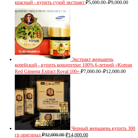
красный - купить сухой экстракт
₽
5,000.00
–
₽
9,000.00
Экстракт женьшень
корейский - купить концентрат 100% 6-летний «Korean
Red Ginseng Extract Royal 100»
₽
7,000.00
–
₽
12,000.00
Черный женьшень купить 300
гр оригинал
₽
32,000.00
₽
14,000.00