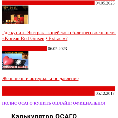
укрепления здоровья и повышения качества жизни
04.05.2023
Где купить Экстракт корейского 6-летнего женьшеня
«Korean Red Ginseng Extract»?
Препараты из Женьшеня
06.05.2023
Женьшень и артериальное давление
Корейский красный женьшень - в медицине как лекарство для
укрепления здоровья и повышения качества жизни
05.12.2017
ПОЛИС ОСАГО КУПИТЬ ОНЛАЙН! ОФИЦИАЛЬНО!