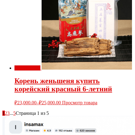
Распродажа!
Корень женьшеня купить
корейский красный 6-летний
₽
23,000.00
–
₽
25,000.00
Просмотр товара
1
2
3
...
5
Страница 1 из 5