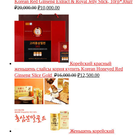
Korean Red Ginseng Extract & Royal Jelly Stick, 10гр*30шт
₽
20,000.00
₽
10,000.00
Корейский красный
женьшень слайсы корня купить Korean Honeyed Red
Ginseng Slice Gold
₽
16,000.00
₽
12,500.00
Женьшень корейский