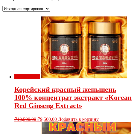
Распродажа!
Корейский красный женьшень
100% концентрат экстракт «Korean
Red Ginseng Extract»
₽
18,500.00
₽
9,500.00
Добавить в корзину