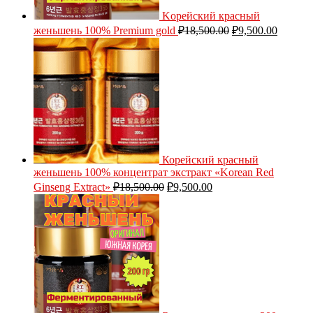
Kорейский красный
женьшень 100% Premium gold
₽
18,500.00
₽
9,500.00
Корейский красный
женьшень 100% концентрат экстракт «Korean Red
Ginseng Extract»
₽
18,500.00
₽
9,500.00