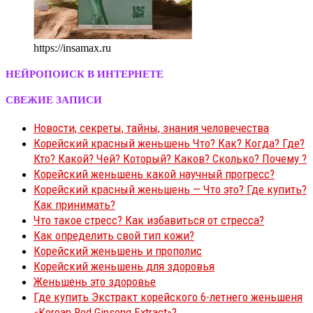
https://insamax.ru
НЕЙРОПОИСК В ИНТЕРНЕТЕ
СВЕЖИЕ ЗАПИСИ
Новости, секреты, тайны, знания человечества
Корейский красный женьшень Что? Как? Когда? Где?
Кто? Какой? Чей? Который? Каков? Сколько? Почему ?
Корейский женьшень какой научный прогресс?
Корейский красный женьшень — Что это? Где купить?
Как принимать?
Что такое стресс? Как избавиться от стресса?
Как определить свой тип кожи?
Корейский женьшень и прополис
Корейский женьшень для здоровья
Женьшень это здоровье
Где купить Экстракт корейского 6-летнего женьшеня
«Korean Red Ginseng Extract»?