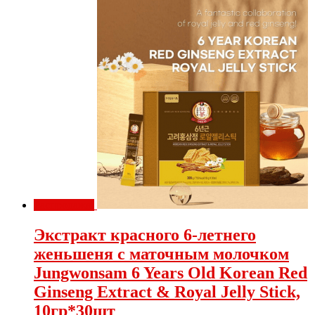
Распродажа!
Экстракт красного 6-летнего
женьшеня с маточным молочком
Jungwonsam 6 Years Old Korean Red
Ginseng Extract & Royal Jelly Stick,
10гр*30шт