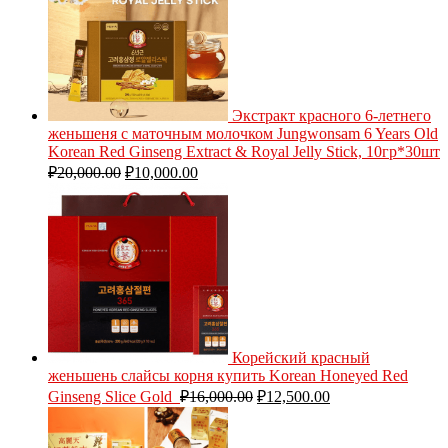
Экстракт красного 6-летнего
женьшеня с маточным молочком Jungwonsam 6 Years Old
Korean Red Ginseng Extract & Royal Jelly Stick, 10гр*30шт
₽
20,000.00
₽
10,000.00
Корейский красный
женьшень слайсы корня купить Korean Honeyed Red
Ginseng Slice Gold
₽
16,000.00
₽
12,500.00