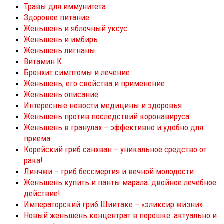
Травы для иммунитета
Здоровое питание
Женьшень и яблочный уксус
Женьшень и имбирь
Женьшень лигнаны
Витамин К
Бронхит симптомы и лечение
Женьшень, его свойства и применение
Женьшень описание
Интересные новости медицины и здоровья
Женьшень против последствий коронавируса
Женьшень в гранулах – эффективно и удобно для
приема
Корейский гриб санхван – уникальное средство от
рака!
Линчжи – гриб бессмертия и вечной молодости
Женьшень купить и панты марала: двойное лечебное
действие!
Императорский гриб Шиитаке – «эликсир жизни»
Новый женьшень концентрат в порошке: актуально и