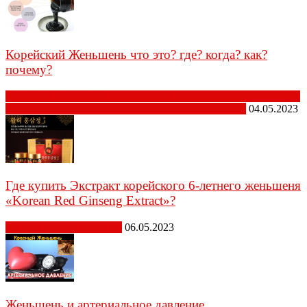
Корейский Женьшень что это? где? когда? как?
почему?
Корейский красный женьшень - в медицине как лекарство для
укрепления здоровья и повышения качества жизни
04.05.2023
Где купить Экстракт корейского 6-летнего женьшеня
«Korean Red Ginseng Extract»?
Препараты из Женьшеня
06.05.2023
Женьшень и артериальное давление