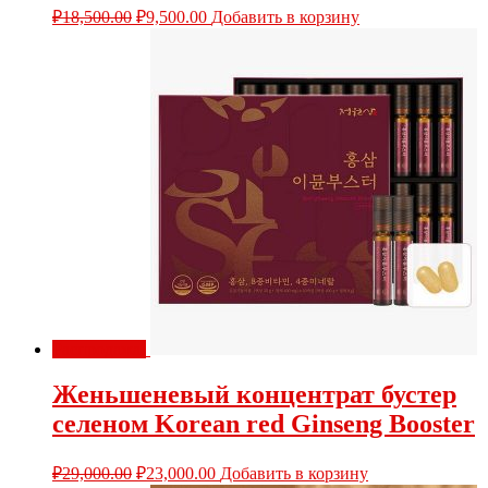
₽
18,500.00
₽
9,500.00
Добавить в корзину
Распродажа!
Женьшеневый концентрат бустер
селеном Korean red Ginseng Booster
₽
29,000.00
₽
23,000.00
Добавить в корзину