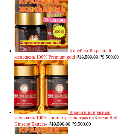
Kорейский красный
женьшень 100% Premium gold
₽
18,500.00
₽
9,500.00
Корейский красный
женьшень 100% концентрат экстракт «Korean Red
Ginseng Extract»
₽
18,500.00
₽
9,500.00