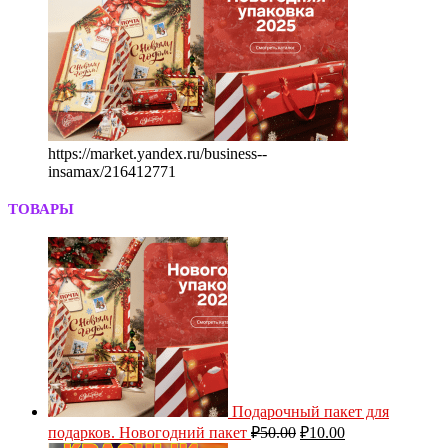
https://market.yandex.ru/business--
insamax/216412771
ТОВАРЫ
Подарочный пакет для
подарков. Новогодний пакет
₽
50.00
₽
10.00