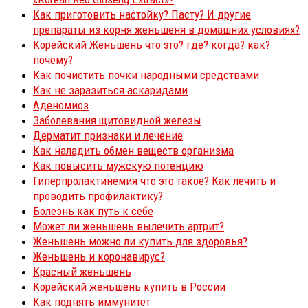
Как приготовить настойку? Пасту? И другие
препараты из корня женьшеня в домашних условиях?
Корейский Женьшень что это? где? когда? как?
почему?
Как почистить почки народными средствами
Как не заразиться аскаридами
Аденомиоз
Заболевания щитовидной железы
Дерматит признаки и лечение
Как наладить обмен веществ организма
Как повысить мужскую потенцию
Гиперпролактинемия что это такое? Как лечить и
проводить профилактику?
Болезнь как путь к себе
Может ли женьшень вылечить артрит?
Женьшень можно ли купить для здоровья?
Женьшень и коронавирус?
Красный женьшень
Корейский женьшень купить в России
Как поднять иммунитет