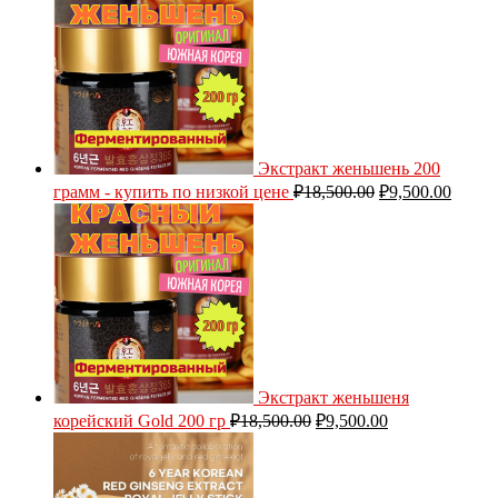
Экстракт женьшень 200
грамм - купить по низкой цене
₽
18,500.00
₽
9,500.00
Экстракт женьшеня
корейский Gold 200 гр
₽
18,500.00
₽
9,500.00