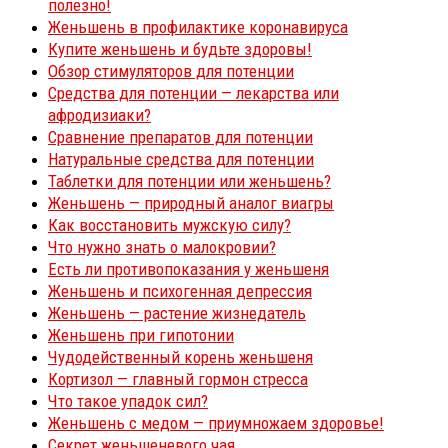
полезно!
Женьшень в профилактике коронавируса
Купите женьшень и будьте здоровы!
Обзор стимуляторов для потенции
Средства для потенции — лекарства или
афродизиаки?
Сравнение препаратов для потенции
Натуральные средства для потенции
Таблетки для потенции или женьшень?
Женьшень — природный аналог виагры
Как восстановить мужскую силу?
Что нужно знать о малокровии?
Есть ли противопоказания у женьшеня
Женьшень и психогенная депрессия
Женьшень — растение жизнедатель
Женьшень при гипотонии
Чудодейственный корень женьшеня
Кортизол — главный гормон стресса
Что такое упадок сил?
Женьшень с медом — приумножаем здоровье!
Секрет женьшеневого чая